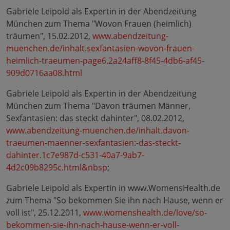
Gabriele Leipold als Expertin in der Abendzeitung
München zum Thema "Wovon Frauen (heimlich)
träumen", 15.02.2012,
www.abendzeitung-
muenchen.de/inhalt.sexfantasien-wovon-frauen-
heimlich-traeumen-page6.2a24aff8-8f45-4db6-af45-
909d0716aa08.html
Gabriele Leipold als Expertin in der Abendzeitung
München zum Thema "Davon träumen Männer,
Sexfantasien: das steckt dahinter", 08.02.2012,
www.abendzeitung-muenchen.de/inhalt.davon-
traeumen-maenner-sexfantasien:-das-steckt-
dahinter.1c7e987d-c531-40a7-9ab7-
4d2c09b8295c.html&nbsp
;
Gabriele Leipold als Expertin in www.WomensHealth.de
zum Thema "So bekommen Sie ihn nach Hause, wenn er
voll ist", 25.12.2011,
www.womenshealth.de/love/so-
bekommen-sie-ihn-nach-hause-wenn-er-voll-