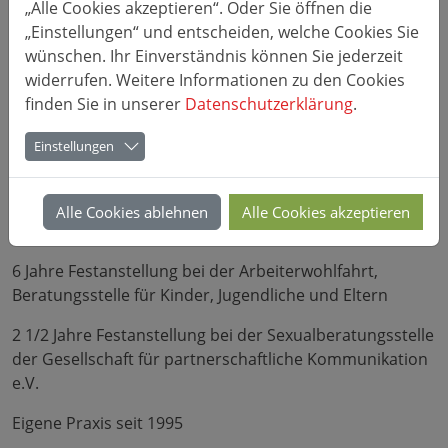
Referenzen
„Alle Cookies akzeptieren“. Oder Sie öffnen die
„Einstellungen“ und entscheiden, welche Cookies Sie
wünschen. Ihr Einverständnis können Sie jederzeit
Beruf
widerrufen. Weitere Informationen zu den Cookies
finden Sie in unserer
Datenschutzerklärung
.
Dipl.-Sozialpädagogin (FH) Heilpraktikerin für
Psychotherapie
Einstellungen
Ausbildung in beziehungs-analytischer
Familienberatung und Krisenintervention an der
Alle Cookies ablehnen
Alle Cookies akzeptieren
Akademie für Psychoanalyse und Psychotherapie
6 Jahre Festanstellung bei der Arbeiterwohlfahrt,
Beratungsstelle für Kinder, Jugendliche und Eltern
2 1/2 Jahre Festanstellung bei der Sexualberatungsstelle
der Gesellschaft für partnerschaftliche Kommunikation
e.V.
Eigene Praxis seit 1995