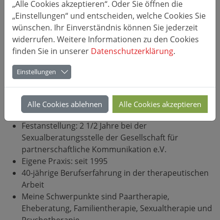
Gabriele Leipold: über mich
„Alle Cookies akzeptieren“. Oder Sie öffnen die
„Einstellungen“ und entscheiden, welche Cookies Sie
wünschen. Ihr Einverständnis können Sie jederzeit
Dipl.-Sozialpädagogin (FH)
widerrufen. Weitere Informationen zu den Cookies
Heilpraktikerin für Psychotherapie
finden Sie in unserer
Datenschutzerklärung
.
Ausbildung in beziehungs-analytischer
Familienberatung und Krisenintervention an der
Einstellungen
Akademie für Psychoanalyse und Psychotherapie
Ausbildung in EMDR Traumatherapie
Festanstellung: 6 Jahre bei der Arbeiterwohlfahrt,
Alle Cookies ablehnen
Alle Cookies akzeptieren
Beratungsstelle für Kinder, Jugendliche und Eltern
Festanstellung: 2 1/2 Jahre bei der
Sexualberatungsstelle der Gesellschaft für
partnerschaftliche Kommunikation e.V.
Eigene Praxis: seit 1995
40-jährige Berufserfahrung in der therapeutischen
Arbeit
Meine Schwerpunkte sind Paartherapie,
Eheberatung, Familientherapie, Sexualtherapie und