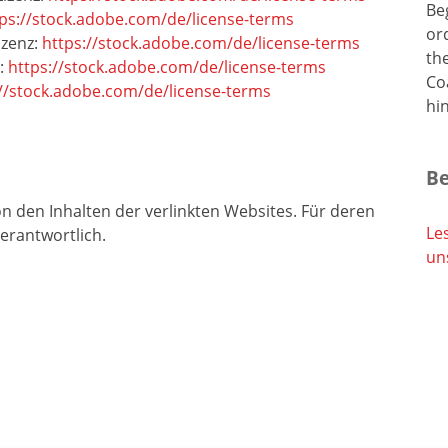
Be
ps://stock.adobe.com/de/license-terms
or
izenz:
https://stock.adobe.com/de/license-terms
th
z:
https://stock.adobe.com/de/license-terms
Co
://stock.adobe.com/de/license-terms
hi
Be
on den Inhalten der verlinkten Websites. Für deren
Les
verantwortlich.
un