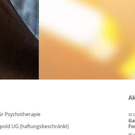
Ak
 für Psychotherapie
31.
Ga
eipold UG (haftungsbeschränkt)
Fo