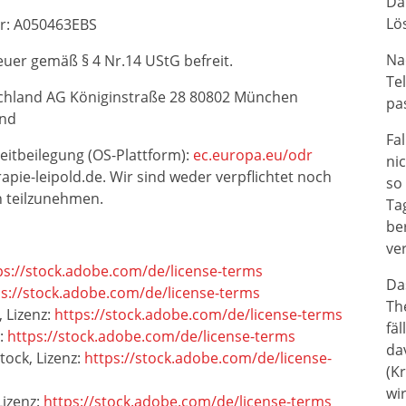
Da
Lö
r: A050463EBS
Na
euer gemäß § 4 Nr.14 UStG befreit.
Te
tschland AG Königinstraße 28 80802 München
pa
and
Fa
eitbeilegung (OS-Plattform):
ec.europa.eu/odr
ni
apie-leipold.de. Wir sind weder verpflichtet noch
so
n teilzunehmen.
Ta
be
ve
ps://stock.adobe.com/de/license-terms
Da
ps://stock.adobe.com/de/license-terms
Th
 Lizenz:
https://stock.adobe.com/de/license-terms
fä
z:
https://stock.adobe.com/de/license-terms
da
ock, Lizenz:
https://stock.adobe.com/de/license-
(Kr
wi
Lizenz:
https://stock.adobe.com/de/license-terms