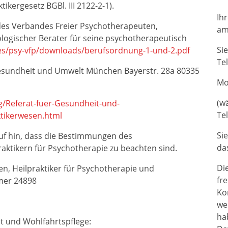
ergesetz BGBl. III 2122-2-1).
Ih
 des Verbandes Freier Psychotherapeuten,
am
ologischer Berater für seine psychotherapeutisch
Si
es/psy-vfp/downloads/berufsordnung-1-und-2.pdf
Te
Gesundheit und Umwelt München Bayerstr. 28a 80335
Mo
(w
/Referat-fuer-Gesundheit-und-
Tel
tikerwesen.html
Si
uf hin, dass die Bestimmungen des
da
ktikern für Psychotherapie zu beachten sind.
Di
en, Heilpraktiker für Psychotherapie und
fre
mmer 24898
Ko
we
ha
t und Wohlfahrtspflege: