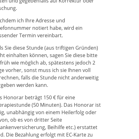
ten und gegebenfalls auf Korrektur oder
schung.
chdem ich Ihre Adresse und
lefonnummer notiert habe, wird ein
ssender Termin vereinbart.
lls Sie diese Stunde (aus triftigen Gründen)
cht einhalten können, sagen Sie diese bitte
 früh wie möglich ab, spätestens jedoch 2
ge vorher, sonst muss ich sie Ihnen voll
rechnen, falls die Stunde nicht anderweitig
rgeben werden kann.
s Honorar beträgt 150 € für eine
erapiestunde (50 Minuten). Das Honorar ist
llig, unabhängig von einem Heilerfolg oder
von, ob es von dritter Seite
ankenversicherung, Beihilfe etc.) erstattet
rd. Die Bezahlung erfolgt mit EC-Karte zu