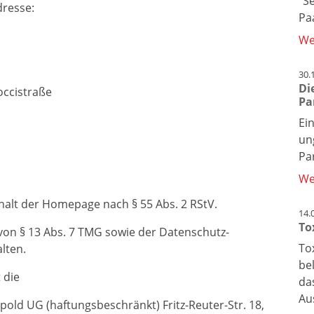
"S
dresse:
Pa
We
30.
Di
ccistraße
Pa
Ein
un
Pa
We
nhalt der Homepage nach § 55 Abs. 2 RStV.
14.
To
on § 13 Abs. 7 TMG sowie der Datenschutz-
To
lten.
be
 die
da
Au
ipold UG (haftungsbeschränkt) Fritz-Reuter-Str. 18,