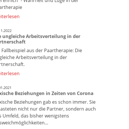
ei ehrlich" - Wahrheit und Lüge in der
artherapie
iterlesen
11.2022
e ungleiche Arbeitsverteilung in der
rtnerschaft
 Fallbeispiel aus der Paartherapie: Die
gleiche Arbeitsverteilung in der
rtnerschaft.
iterlesen
01.2021
xische Beziehungen in Zeiten von Corona
xische Beziehungen gab es schon immer. Sie
lasteten nicht nur die Partner, sondern auch
s Umfeld, das bisher wenigstens
sweichmöglichkeiten…