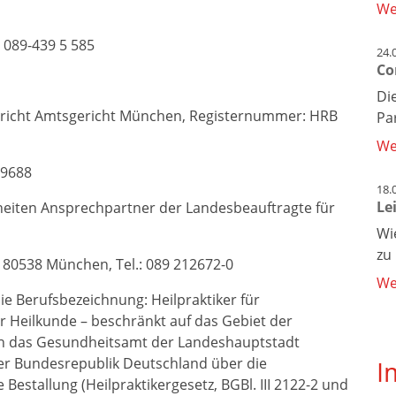
We
: 089-439 5 585
24.
Co
Di
erricht Amtsgericht München, Registernummer: HRB
Pa
We
79688
18.
Le
nheiten Ansprechpartner der Landesbeauftragte für
Wi
zu
 80538 München, Tel.: 089 212672-0
We
ie Berufsbezeichnung: Heilpraktiker für
r Heilkunde – beschränkt auf das Gebiet der
rch das Gesundheitsamt der Landeshauptstadt
er Bundesrepublik Deutschland über die
I
stallung (Heilpraktikergesetz, BGBl. III 2122-2 und