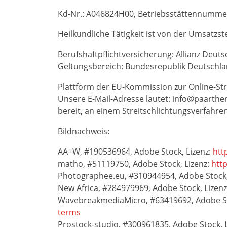
Kd-Nr.: A046824H00, Betriebsstättennumme
Heilkundliche Tätigkeit ist von der Umsatzst
Berufshaftpflichtversicherung: Allianz Deu
Geltungsbereich: Bundesrepublik Deutschl
Plattform der EU-Kommission zur Online-Str
Unsere E-Mail-Adresse lautet: info@paarther
bereit, an einem Streitschlichtungsverfahre
Bildnachweis:
AA+W, #190536964, Adobe Stock, Lizenz:
htt
matho, #51119750, Adobe Stock, Lizenz:
htt
Photographee.eu, #310944954, Adobe Stock,
New Africa, #284979969, Adobe Stock, Lizen
WavebreakmediaMicro, #63419692, Adobe St
terms
Prostock-studio, #300961835, Adobe Stock, 